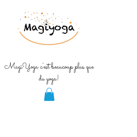
MagiYoga c'est beaucoup plus que
du yoga!